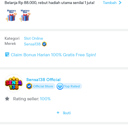
Belanja Rp 88.000, rebut hadiah utama senilai 1 juta!
Tambah
Kategori
Slot Online
Merek
Sensa138
Claim Bonus Harian 100% Gratis Free Spin!
Sensa138 Official
Official Store
Top Rated
Rating seller:
100%
Ikuti