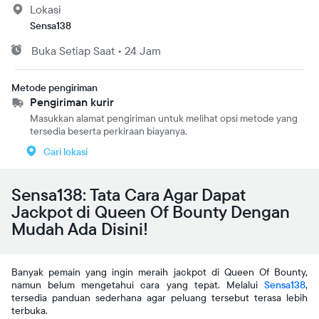
Lokasi
Sensa138
Buka
Setiap Saat
•
24 Jam
Metode pengiriman
Pengiriman kurir
Masukkan alamat pengiriman untuk melihat opsi metode yang
tersedia beserta perkiraan biayanya.
Cari lokasi
Sensa138: Tata Cara Agar Dapat
Jackpot di Queen Of Bounty Dengan
Mudah Ada Disini!
Banyak pemain yang ingin meraih jackpot di Queen Of Bounty,
namun belum mengetahui cara yang tepat. Melalui
Sensa138
,
tersedia panduan sederhana agar peluang tersebut terasa lebih
terbuka.